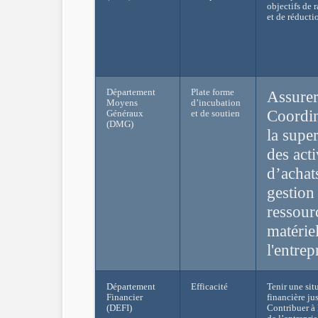
objectifs de r
et de réducti
Département
Plate forme
Assurer
Moyens
d’incubation
Coordin
Généraux
et de soutien
(DMG)
la supe
des acti
d’achat
gestion
ressour
matérie
l'entrep
Département
Efficacité
Tenir une sit
Financier
financière jus
(DEFI)
Contribuer à 