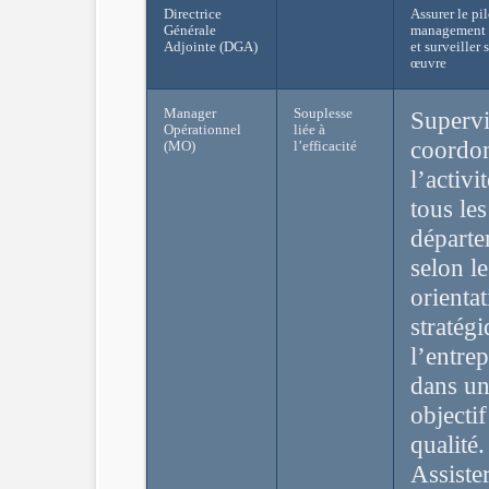
Directrice
Assurer le pi
Générale
management 
Adjointe (DGA)
et surveiller 
œuvre
Manager
Souplesse
Supervi
Opérationnel
liée à
coordo
(MO)
l’efficacité
l’activi
tous les
départe
selon le
orienta
stratég
l’entrep
dans u
objecti
qualité.
Assister