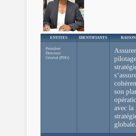
ENTITES
IDENTIFIANTS
RAISON
Président
Assurer
Directeur
pilotag
Général (PDG)
stratégi
s’assure
cohéren
son pla
opérati
avec la
stratégi
globale