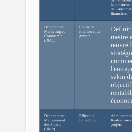
de l’entrepri
la pertinence 
de l’informat
financière.
Département
Centre de
Définir 
Marketing et
rotation et de
mettre 
Commercial
gravité
(DMC)
œuvre l
stratégi
commer
l'entrep
selon d
objectif
rentabil
économ
Département
Efficacité
Administrati
Management
Projection
Réalisation e
des Projets
projets
(DMP)