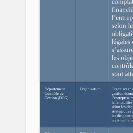
comptab
financi
l’entrep
selon le
obligat
légales 
s’assur
les obje
contrôl
sont att
Département
Organisation
Organiser et 
Contrôle de
gestion écon
Gestion (DCG)
l’entreprise e
la rentabilité
selon les cho
stratégiques 
les dirigeants
règlementati