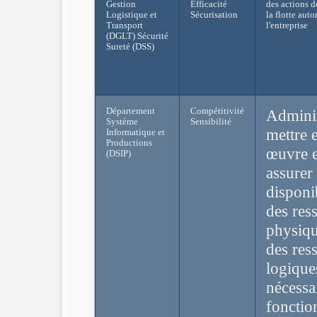
Gestion
Efficacité
des actions d
Logistique et
Sécurisation
la flotte aut
Transport
l'entreprise
(DGLT) Sécurité
Sureté (DSS)
Département
Compétitivité
Adminis
Système
Sensibilité
mettre 
Informatique et
Productions
œuvre e
(DSIP)
assurer 
disponib
des res
physiqu
des res
logique
nécessa
foncti