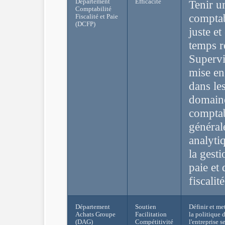
Département
Efficacité
Tenir u
Comptabilité
comptab
Fiscalité et Paie
(DCFP)
juste et
temps r
Supervi
mise e
dans le
domaine
comptab
général
analyti
la gesti
paie et 
fiscalité
Département
Soutien
Définir et me
Achats Groupe
Facilitation
la politique 
(DAG)
Compétitivité
l'entreprise s