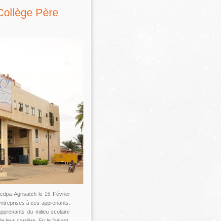
 Collège Père
 cdpa-Agrisatch le 15 Février
 entreprises à ces apprenants.
 apprenants du milieu scolaire
 leur carrière. En le faisant,