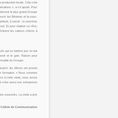
a production locale. Cela crée
érations », a-t-il ajouté. Pour
 devenir le plus grand Groupe
rrir les Béninois et la sous-
irituel, à savoir : tu nourriras
cisé. Et pour réaliser ce rêve,
déclinent les valeurs chères à
s qui se battent jour et nuit
voir et le gain. Raison pour
ponsable du Groupe.
isatch, les élèves ont promis
leur formation. « Nous sommes
e à cette visite, nous avons
à créer aussi nos entreprises
ets souvenirs. La visite a pris
 Cellule de Communication