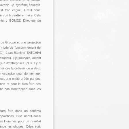
r avenir. Le système éducatif
est trop vague, il faut donc
 voir la réalité en face. Cela
 Thierry GOMEZ, Directeur du
s du Groupe et une projection
le mode de fonctionnement de
DG), Jean-Baptiste SATCHIVI
assadeur. « je souhaite, autant
 a d’entreprises, plus il y a
tteindre la croissance à deux
tte occasion pour donner aux
e est une entité créée par des
mes et pour le bien-être des
nc pas d’entreprise sans les
ujours être dans un schéma
pulations. Cela inscrit aussi
er les Hommes pour un résultat
ange les choses. Cdpa était