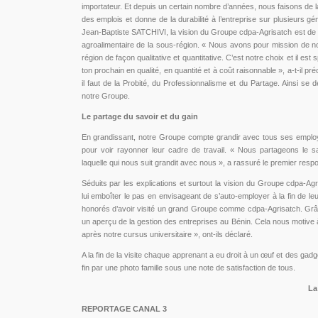
importateur. Et depuis un certain nombre d’années, nous faisons de l
des emplois et donne de la durabilité à l’entreprise sur plusieurs gén
Jean-Baptiste SATCHIVI, la vision du Groupe cdpa-Agrisatch est de
agroalimentaire de la sous-région. « Nous avons pour mission de nou
région de façon qualitative et quantitative. C’est notre choix et il est sp
ton prochain en qualité, en quantité et à coût raisonnable », a-t-il pré
il faut de la Probité, du Professionnalisme et du Partage. Ainsi se 
notre Groupe.
Le partage du savoir et du gain
En grandissant, notre Groupe compte grandir avec tous ses employé
pour voir rayonner leur cadre de travail. « Nous partageons le sa
laquelle qui nous suit grandit avec nous », a rassuré le premier res
Séduits par les explications et surtout la vision du Groupe cdpa-Agr
lui emboîter le pas en envisageant de s’auto-employer à la fin de 
honorés d’avoir visité un grand Groupe comme cdpa-Agrisatch. Grâc
un aperçu de la gestion des entreprises au Bénin. Cela nous motive 
après notre cursus universitaire », ont-ils déclaré.
A la fin de la visite chaque apprenant a eu droit à un œuf et des gadg
fin par une photo famille sous une note de satisfaction de tous.
La
REPORTAGE CANAL 3