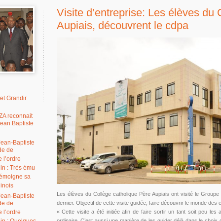
Visite d’entreprise: Les élèves du
Aupiais, découvrent le cdpa
 et Grandir
A reconnait
Jean Baptiste
Jean-Baptiste
de de
l’ordre
in : Très ému
témoigne sa
ninois
Les élèves du Collège catholique Père Aupiais ont visité le Groupe
Jean-Baptiste
de de
dernier. Objectif de cette visite guidée, faire découvrir le monde des
l’ordre
« Cette visite a été initiée afin de faire sortir un tant soit peu les
ordinaire. C’est aussi une manière de les guider déjà dans le choix de