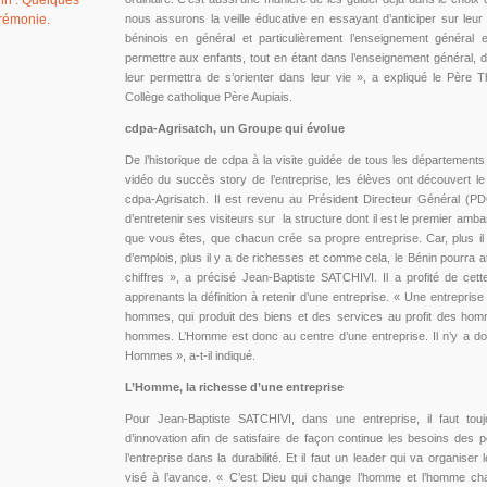
in : Quelques
rémonie.
nous assurons la veille éducative en essayant d’anticiper sur leu
béninois en général et particulièrement l’enseignement général 
permettre aux enfants, tout en étant dans l’enseignement général, de
leur permettra de s’orienter dans leur vie », a expliqué le Père
Collège catholique Père Aupiais.
cdpa-Agrisatch, un Groupe qui évolue
De l’historique de cdpa à la visite guidée de tous les département
vidéo du succès story de l’entreprise, les élèves ont découvert 
cdpa-Agrisatch. Il est revenu au Président Directeur Général (P
d’entretenir ses visiteurs sur la structure dont il est le premier amb
que vous êtes, que chacun crée sa propre entreprise. Car, plus il y
d’emplois, plus il y a de richesses et comme cela, le Bénin pourra a
chiffres », a précisé Jean-Baptiste SATCHIVI. Il a profité de ce
apprenants la définition à retenir d’une entreprise. « Une entrepris
hommes, qui produit des biens et des services au profit des hom
hommes. L’Homme est donc au centre d’une entreprise. Il n’y a do
Hommes », a-t-il indiqué.
L’Homme, la richesse d’une entreprise
Pour Jean-Baptiste SATCHIVI, dans une entreprise, il faut to
d’innovation afin de satisfaire de façon continue les besoins des po
l’entreprise dans la durabilité. Et il faut un leader qui va organis
visé à l’avance. « C’est Dieu qui change l’homme et l’homme ch